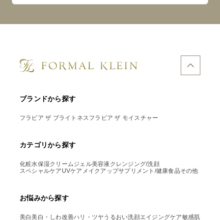
ブランドから探す
フラビア ザ ブライトネス
フラビア ザ モイスチャー
カテゴリから探す
化粧水
保湿クリーム
ジェル
美容液
クレンジング/洗顔
スペシャルケア
UVケア
メイクアップ
サプリメント/健康食品
その他
お悩みから探す
美白
美白・しわ改善
ハリ・ツヤ
うるおい
洗顔
エイジングケア
敏感肌