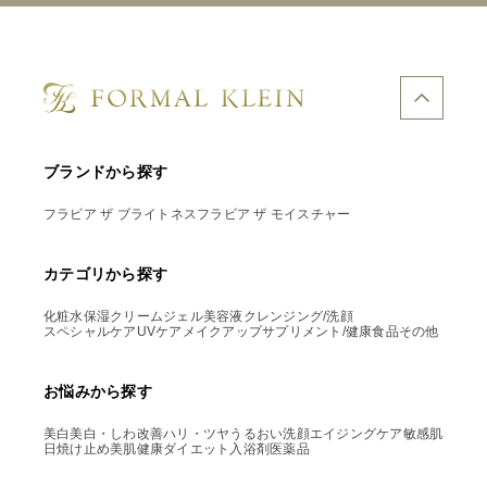
ブランドから探す
フラビア ザ ブライトネス
フラビア ザ モイスチャー
カテゴリから探す
化粧水
保湿クリーム
ジェル
美容液
クレンジング/洗顔
スペシャルケア
UVケア
メイクアップ
サプリメント/健康食品
その他
お悩みから探す
美白
美白・しわ改善
ハリ・ツヤ
うるおい
洗顔
エイジングケア
敏感肌
日焼け止め
美肌
健康
ダイエット
入浴剤
医薬品