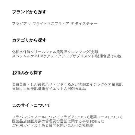
ブランドから探す
フラビア ザ ブライトネス
フラビア ザ モイスチャー
カテゴリから探す
化粧水
保湿クリーム
ジェル
美容液
クレンジング/洗顔
スペシャルケア
UVケア
メイクアップ
サプリメント/健康食品
その他
お悩みから探す
美白
美白・しわ改善
ハリ・ツヤ
うるおい
洗顔
エイジングケア
敏感肌
日焼け止め
美肌
健康
ダイエット
入浴剤
医薬品
このサイトについて
フラバンジェノールについて
フラビアについて
定期コースについて
医薬品店舗販売業の管理及び運営に関する事項
お知らせ
ご利用ガイド
よくある質問
お問い合わせ
会社概要