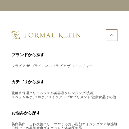
ブランドから探す
フラビア ザ ブライトネス
フラビア ザ モイスチャー
カテゴリから探す
化粧水
保湿クリーム
ジェル
美容液
クレンジング/洗顔
スペシャルケア
UVケア
メイクアップ
サプリメント/健康食品
その他
お悩みから探す
美白
美白・しわ改善
ハリ・ツヤ
うるおい
洗顔
エイジングケア
敏感肌
日焼け止め
美肌
健康
ダイエット
入浴剤
医薬品