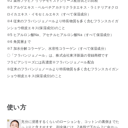
※2 薬用フラビア リッチモイストシリーズ配合比との比較
※3 アルゲエキス・ペルベチアカナリクラタエキス・ラミナリアオクロ
ロイカエキス・イモセミルエキス（すべて保湿成分）
※4 従来のフラバンジェノールより特長物質を多く含むフランスカイガ
ンショウ樹皮エキス(保湿成分)のこと
※5 ヒアルロン酸Na、アセチルヒアルロン酸Na（すべて保湿成分）
※6 角質層まで
※7 加水分解コラーゲン、水溶性コラーゲン（すべて保湿成分）
〇「フラバンジェノール」は、株式会社東洋新薬の登録商標です
フラビアシリーズには高濃度※フラバンジェノール配合
※従来のフラバンジェノールより特長物質を多く含むフランスカイガン
ショウ樹皮エキス(保湿成分)のこと
使い方
充分に浸透するくらいのローションを、コットンの裏側までた
っぷりと含ませます。顔全体には、2本指で下から上に向かっ