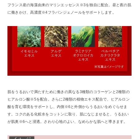
フランス産の海藻由来のマリンエッセンス※3を独自に配合。昼と夜の肌
に働きかけ、高濃度※4フラバンジェノールをサポートします。
肌をうるおいで満たすために働きの異なる3種類のコラーゲンと2種類の
ヒアルロン酸※5を配合。さらに2種類の植物エキス配合で、ヒアルロン
酸を育む環境をサポートし、内側※6と外側からうるおいをめぐらせま
す。コクのある化粧水をコットンに取り、肌になじませると、うるおい
が肌奥※6へと浸透。さわり心地のよい、なめらかな肌へと導きます。