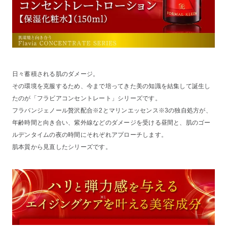
日々蓄積される肌のダメージ。
その環境を克服するため、今まで培ってきた美の知識を結集して誕生し
たのが「フラビアコンセントレート」シリーズです。
フラバンジェノール贅沢配合※2とマリンエッセンス※3の独自処方が、
年齢時間と向き合い、紫外線などのダメージを受ける昼間と、肌のゴー
ルデンタイムの夜の時間にそれぞれアプローチします。
肌本質から見直したシリーズです。