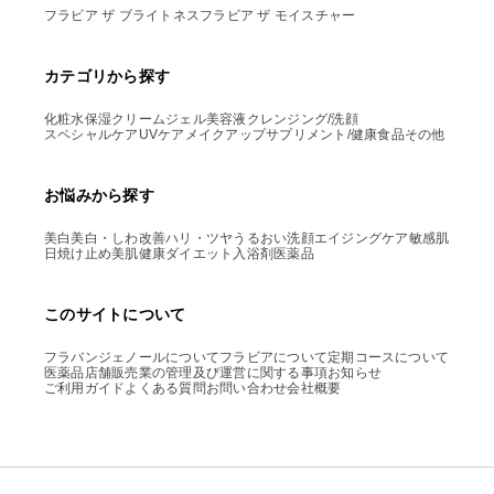
フラビア ザ ブライトネス
フラビア ザ モイスチャー
カテゴリから探す
化粧水
保湿クリーム
ジェル
美容液
クレンジング/洗顔
スペシャルケア
UVケア
メイクアップ
サプリメント/健康食品
その他
お悩みから探す
美白
美白・しわ改善
ハリ・ツヤ
うるおい
洗顔
エイジングケア
敏感肌
日焼け止め
美肌
健康
ダイエット
入浴剤
医薬品
このサイトについて
フラバンジェノールについて
フラビアについて
定期コースについて
医薬品店舗販売業の管理及び運営に関する事項
お知らせ
ご利用ガイド
よくある質問
お問い合わせ
会社概要