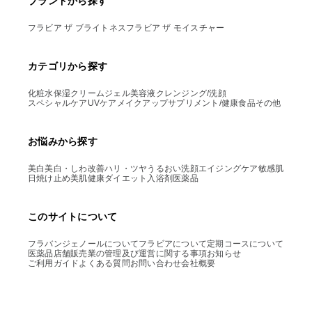
ブランドから探す
フラビア ザ ブライトネス
フラビア ザ モイスチャー
カテゴリから探す
化粧水
保湿クリーム
ジェル
美容液
クレンジング/洗顔
スペシャルケア
UVケア
メイクアップ
サプリメント/健康食品
その他
お悩みから探す
美白
美白・しわ改善
ハリ・ツヤ
うるおい
洗顔
エイジングケア
敏感肌
日焼け止め
美肌
健康
ダイエット
入浴剤
医薬品
このサイトについて
フラバンジェノールについて
フラビアについて
定期コースについて
医薬品店舗販売業の管理及び運営に関する事項
お知らせ
ご利用ガイド
よくある質問
お問い合わせ
会社概要