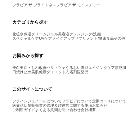
フラビア ザ ブライトネス
フラビア ザ モイスチャー
カテゴリから探す
化粧水
保湿クリーム
ジェル
美容液
クレンジング/洗顔
スペシャルケア
UVケア
メイクアップ
サプリメント/健康食品
その他
お悩みから探す
美白
美白・しわ改善
ハリ・ツヤ
うるおい
洗顔
エイジングケア
敏感肌
日焼け止め
美肌
健康
ダイエット
入浴剤
医薬品
このサイトについて
フラバンジェノールについて
フラビアについて
定期コースについて
医薬品店舗販売業の管理及び運営に関する事項
お知らせ
ご利用ガイド
よくある質問
お問い合わせ
会社概要