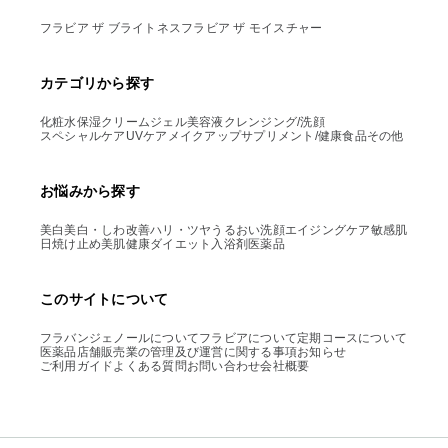
フラビア ザ ブライトネス
フラビア ザ モイスチャー
カテゴリから探す
化粧水
保湿クリーム
ジェル
美容液
クレンジング/洗顔
スペシャルケア
UVケア
メイクアップ
サプリメント/健康食品
その他
お悩みから探す
美白
美白・しわ改善
ハリ・ツヤ
うるおい
洗顔
エイジングケア
敏感肌
日焼け止め
美肌
健康
ダイエット
入浴剤
医薬品
このサイトについて
フラバンジェノールについて
フラビアについて
定期コースについて
医薬品店舗販売業の管理及び運営に関する事項
お知らせ
ご利用ガイド
よくある質問
お問い合わせ
会社概要